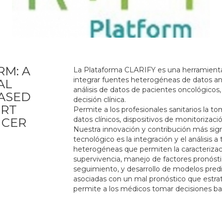
RM: A
La Plataforma CLARIFY es una herramienta d
integrar fuentes heterogéneas de datos a
AL
análisis de datos de pacientes oncológicos,
BASED
decisión clínica.
ORT
Permite a los profesionales sanitarios la to
datos clínicos, dispositivos de monitorizac
NCER
Nuestra innovación y contribución más signif
tecnológico es la integración y el análisis 
heterogéneas que permiten la caracterizaci
supervivencia, manejo de factores pronósti
seguimiento, y desarrollo de modelos predic
asociadas con un mal pronóstico que estrati
permite a los médicos tomar decisiones bas