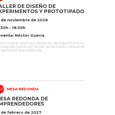
ALLER DE DISEÑO DE
XPERIMENTOS Y PROTOTIPADO
 de noviembre de 2026
:30h - 18:30h
nente: Néstor Guerra
mo realizar diseños y validación de experimentos y
ototipado partiendo desde las hipótesis y utilizando
rramientas avanzadas (IA).
R1
MESA REDONDA
ESA REDONDA DE
MPRENDEDORES
 de febrero de 2027