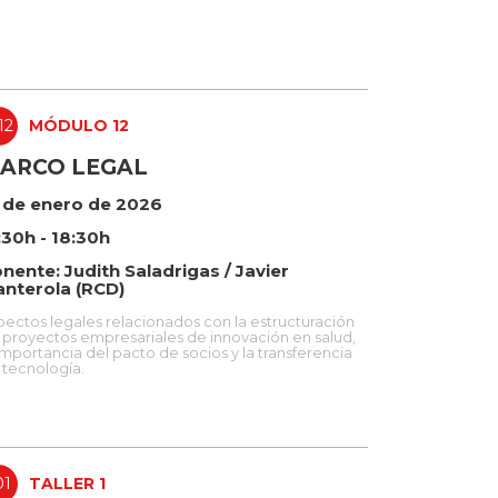
12
MÓDULO 12
ARCO LEGAL
 de enero de 2026
:30h - 18:30h
nente: Judith Saladrigas / Javier
nterola (RCD)
pectos legales relacionados con la estructuración
 proyectos empresariales de innovación en salud,
importancia del pacto de socios y la transferencia
 tecnología.
01
TALLER 1