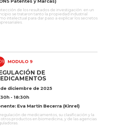
ONS Patentes y Marcas)
otección de los resultados de investigación: en un
ncipio se trataron tanto la propiedad industrial
mo intelectual para dar paso a explicar los secretos
presariales.
09
MODULO 9
EGULACIÓN DE
EDICAMENTOS
 de diciembre de 2025
:30h - 18:30h
nente: Eva Martín Becerra (Kinrel)
 regulación de medicamentos, su clasificación y la
 otros productos en biomedicina, y de las agencias
guladoras.