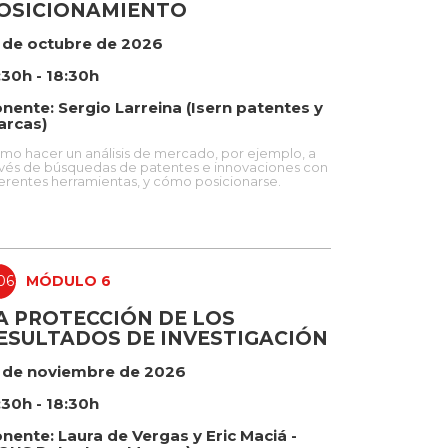
OSICIONAMIENTO
 de octubre de 2026
:30h - 18:30h
nente: Sergio Larreina (Isern patentes y
rcas)
mo hacer un análisis de mercado, por ejemplo, a
avés de búsquedas de patentes e innovaciones con
ferentes herramientas, y cómo posicionarse.
06
MÓDULO 6
A PROTECCIÓN DE LOS
ESULTADOS DE INVESTIGACIÓN
 de noviembre de 2026
:30h - 18:30h
nente: Laura de Vergas y Eric Maciá -