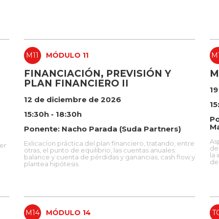
M11
MÓDULO 11
M
FINANCIACIÓN, PREVISIÓN Y
M
PLAN FINANCIERO II
19
12 de diciembre de 2026
15
15:30h - 18:30h
Po
Ma
Ponente: Nacho Parada (Suda Partners)
As
Exlicacíon práctica del plan financiero, tratando, entre
ner
de
otras, el punto de equilibrio, las cuentas anuales:
la 
balance y cuenta de pérdidas y ganancias, cash flow y
de
plantea hipótesis.
M14
MÓDULO 14
T