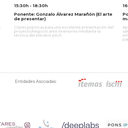
15:30h - 18:30h
16
Ponente: Gonzalo Álvarez Marañón (El arte
Po
de presentar)
ma
o
Claves prácticas para una excelente presentación del
Ap
proyecto/negocio ante inversores mediante la
sa
técnica del elevator pitch.
em
pa
Entidades Asociadas: