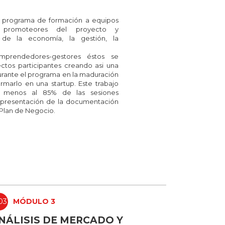
n programa de formación a equipos
 promoteores del proyecto y
e la economía, la gestión, la
mprendedores-gestores éstos se
ctos participantes creando asi una
durante el programa en la maduración
rmarlo en una startup. Este trabajo
 al menos al 85% de las sesiones
la presentación de la documentación
 Plan de Negocio.
03
MÓDULO 3
NÁLISIS DE MERCADO Y