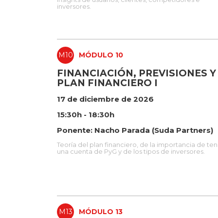
inversores.
M10
MÓDULO 10
FINANCIACIÓN, PREVISIONES Y
PLAN FINANCIERO I
17 de diciembre de 2026
15:30h - 18:30h
Ponente: Nacho Parada (Suda Partners)
Teoría del plan financiero, de la importancia de te
una cuenta de PyG y de los tipos de inversores.
M13
MÓDULO 13