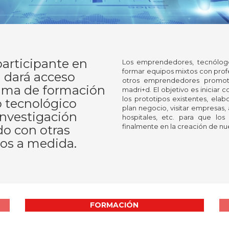
articipante en
Los emprendedores, tecnólogo
formar equipos mixtos con profe
 dará acceso
otros emprendedores promoto
rama de formación
madri+d. El objetivo es iniciar
los prototipos existentes, elab
 tecnológico
plan negocio, visitar empresas,
investigación
hospitales, etc. para que los
finalmente en la creación de n
do con otras
ios a medida.
FORMACIÓN