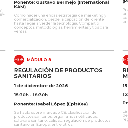
(P
Ponente: Gustavo Bermejo (International
KAM)
y
Pr
gía
pri
Cómo hacer una eficaz estrategia de marketing y
co
comercialización, desde la captación del cliente
em
hasta llegar a verder la tecnología. Compartió
conceptos, metodologías, herramientas y tips para
ventas.
M08
MÓDULO 8
M
REGULACIÓN DE PRODUCTOS
R
SANITARIOS
M
1 de diciembre de 2026
15
15
15:30h - 18:30h
Po
Ponente: Isabel López (EpisKey)
La
Se habla sobre marcado CE, clasificación de
de
productos sanitarios, organismos notificados,
re
software sanitario, calidad, regulación de productos
sanitario en Europa, entre otros.