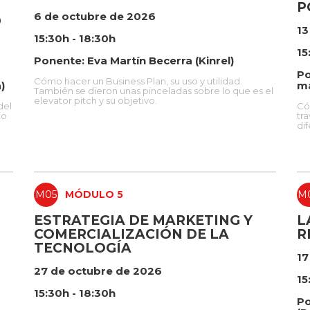
P
6 de octubre de 2026
D
13
15:30h - 18:30h
15
Ponente: Eva Martín Becerra (Kinrel)
Po
Cómo hacer un Business Plan, su uso y utilidad.
)
ma
También se dieron unas pinceladas sobre lo que es el
elevator pitch y su objetivo.
del
Có
io
tr
di
M05
MÓDULO 5
M
ESTRATEGIA DE MARKETING Y
L
COMERCIALIZACIÓN DE LA
R
TECNOLOGÍA
17
27 de octubre de 2026
15
15:30h - 18:30h
Po