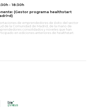
:30h - 18:30h
nente: (Gestor programa healthstart
dri+d)
ortaciones de emprendedores de éxito del sector
lud de la Comunidad de Madrid, de la mano de
prendedores consolidados y noveles que han
rticipado en ediciones anteriores de healthstart.