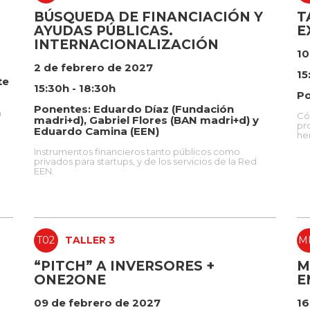
BÚSQUEDA DE FINANCIACIÓN Y
T
AYUDAS PÚBLICAS.
E
INTERNACIONALIZACIÓN
10
2 de febrero de 2027
15
te
15:30h - 18:30h
Po
Ponentes: Eduardo Díaz (Fundación
n
Có
madri+d), Gabriel Flores (BAN madri+d) y
pr
Eduardo Camina (EEN)
he
Instrumentos financieros tanto públicos como
privados para startups, y de los servicios de la Red
EEN.
T02
TALLER 3
M
“PITCH” A INVERSORES +
M
ONE2ONE
E
09 de febrero de 2027
16