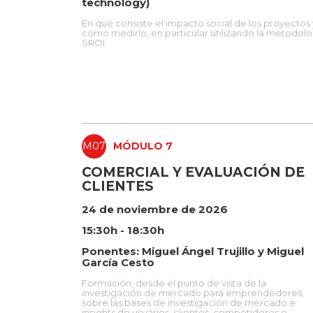
technology)
En qué consiste el impacto social de los proyectos 
cómo medirlo, en particular utilizando la metodolo
SROI.
M07
MÓDULO 7
COMERCIAL Y EVALUACIÓN DE
CLIENTES
24 de noviembre de 2026
15:30h - 18:30h
Ponentes: Miguel Ángel Trujillo y Miguel
García Cesto
Formación, desde el punto de vista de la
investigación de mercado para emprendedores,
sobre las bases de investigación de mercado e
insights de usuarios, clientes, competidores e