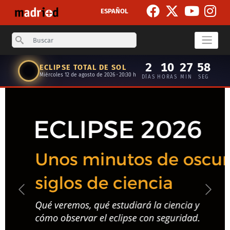
Skip to main content
ESPAÑOL
Search
2
10
27
57
ECLIPSE TOTAL DE SOL
Miércoles 12 de agosto de 2026 · 20:30 h
DÍAS
HORAS
MIN
SEG
Anterior
Siguie