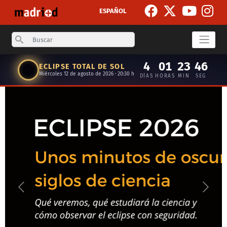
Skip to main content
ESPAÑOL
Search
4
01
23
45
ECLIPSE TOTAL DE SOL
Miércoles 12 de agosto de 2026 · 20:30 h
DÍAS
HORAS
MIN
SEG
Anterior
Siguie