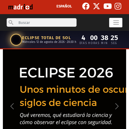
Skip to main content
ESPAÑOL
Search
4
00
38
24
ECLIPSE TOTAL DE SOL
Miércoles 12 de agosto de 2026 · 20:30 h
DÍAS
HORAS
MIN
SEG
Anterior
Siguie