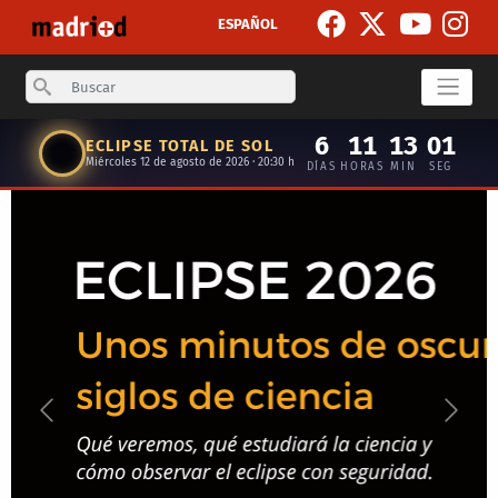
Skip to main content
ESPAÑOL
Search
6
11
13
00
ECLIPSE TOTAL DE SOL
Miércoles 12 de agosto de 2026 · 20:30 h
DÍAS
HORAS
MIN
SEG
Anterior
Siguie