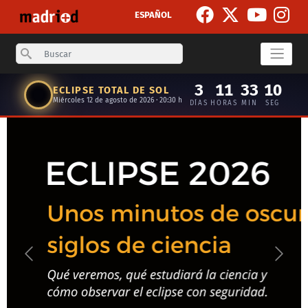
Skip to main content
ESPAÑOL
Search
3
11
33
09
ECLIPSE TOTAL DE SOL
Miércoles 12 de agosto de 2026 · 20:30 h
DÍAS
HORAS
MIN
SEG
Anterior
Siguie