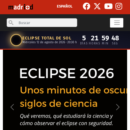
Skip to main content
ESPAÑOL
Search
5
21
59
47
ECLIPSE TOTAL DE SOL
Miércoles 12 de agosto de 2026 · 20:30 h
DÍAS
HORAS
MIN
SEG
Anterior
Siguie