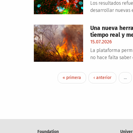
Los resultados refu
desarrollar nuevas e
Una nueva herra
tiempo real y me
15.07.2026
La plataforma permit
no hace falta saber
Pagination
First page
Previous page
« primera
‹ anterior
…
Foundation
Univer