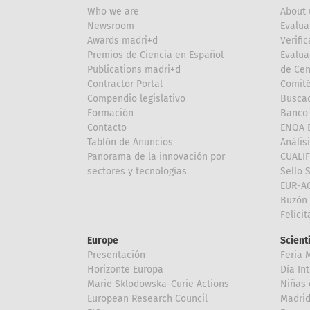
Who we are
About 
Newsroom
Evalua
Awards madri+d
Verific
Premios de Ciencia en Español
Evalua
Publications madri+d
de Cen
Contractor Portal
Comité
Compendio legislativo
Buscad
Formación
Banco 
Contacto
ENQA E
Tablón de Anuncios
Anális
Panorama de la innovación por
CUALI
sectores y tecnologías
Sello 
EUR-A
Buzón 
Felici
Europe
Scient
Presentación
Feria 
Horizonte Europa
Día In
Marie Sklodowska-Curie Actions
Niñas 
European Research Council
Madri