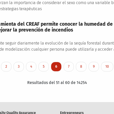
erzan la importancia de considerar el sexo como una variable 
strategias terapéuticas
mienta del CREAF permite conocer la humedad de 
jorar la prevención de incendios
e seguir diariamente la evolución de la sequía forestal durante
 de modelización: cualquier persona puede utilizarla y acceder
Page
Page
Page
Page
Current page
Page
Page
Page
Page
2
3
4
5
6
7
8
9
10
Resultados del 51 al 60 de 14254
sity Quality Assurance
Entrepreneurs