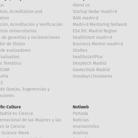
us
About us
tion, Acreditation and
Startup Radar madri+d
ation
BAN madri+d
ción, Acreditación y Verificación
Madri+d Mentoring Network
tros Universitarios
ESA BIC Madrid Region
 de garantías y reclamaciones
healthStart madri+d
or de títulos
Business Mentor madri+d
de evaluadores
Studies
valuation
healthstartPlus
is Temático
Deeptech Madrid
FICAM
Govtechlab Madrid
Sofía
Innodays/Innobares
CE
de Quejas, Sugerencias y
taciones
ific-Culture
Notiweb
Madrid es Ciencia
Portada
ternacional de las Mujeres y las
Noticias
en la Ciencia
Inverosímiles
d Science Week
Analisis