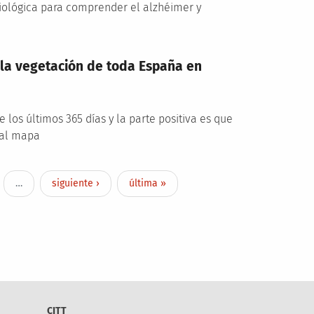
biológica para comprender el alzhéimer y
la vegetación de toda España en
 los últimos 365 días y la parte positiva es que
 al mapa
Next page
Last page
…
siguiente ›
última »
CITT