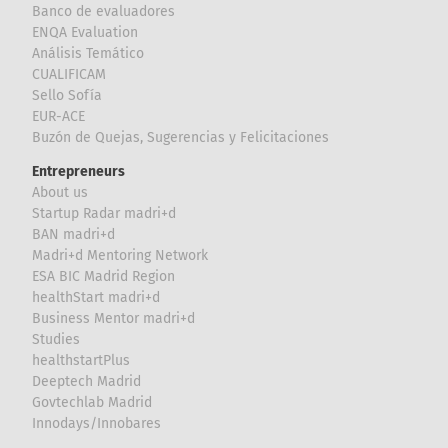
Banco de evaluadores
ENQA Evaluation
Análisis Temático
CUALIFICAM
Sello Sofía
EUR-ACE
Buzón de Quejas, Sugerencias y Felicitaciones
Entrepreneurs
About us
Startup Radar madri+d
BAN madri+d
Madri+d Mentoring Network
ESA BIC Madrid Region
healthStart madri+d
Business Mentor madri+d
Studies
healthstartPlus
Deeptech Madrid
Govtechlab Madrid
Innodays/Innobares