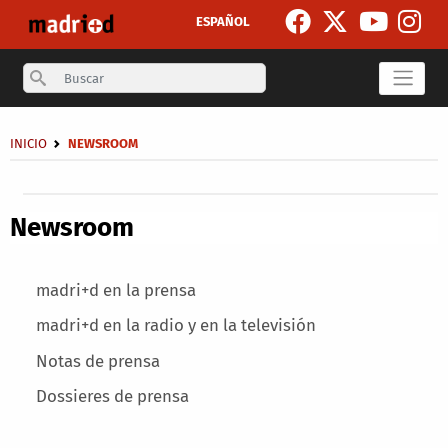
Skip to main content
ESPAÑOL
Search
Breadcrumb
INICIO
NEWSROOM
Secondary breadcrumb
Newsroom
Main menu
madri+d en la prensa
madri+d en la radio y en la televisión
Notas de prensa
Dossieres de prensa