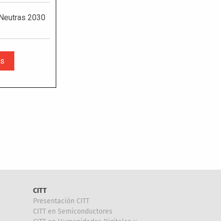
CITT
Presentación CITT
CITT en Semiconductores