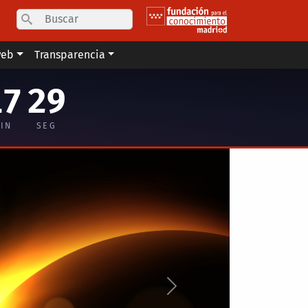
Search
web
Transparencia
17
29
IN
SEG
Siguiente