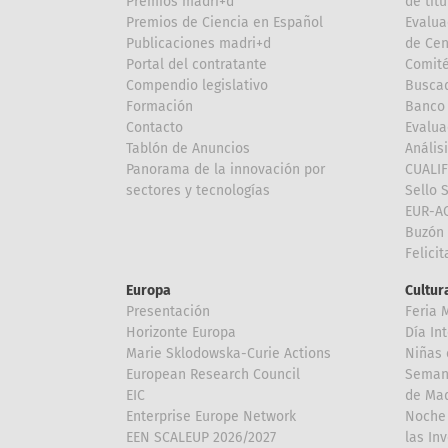
Premios madri+d
de títu
Premios de Ciencia en Español
Evalua
Publicaciones madri+d
de Cen
Portal del contratante
Comité
Compendio legislativo
Buscad
Formación
Banco 
Contacto
Evalua
Tablón de Anuncios
Anális
Panorama de la innovación por
CUALI
sectores y tecnologías
Sello 
EUR-A
Buzón 
Felici
Europa
Cultura
Presentación
Feria 
Horizonte Europa
Día In
Marie Sklodowska-Curie Actions
Niñas 
European Research Council
Semana
EIC
de Mad
Enterprise Europe Network
Noche 
EEN SCALEUP 2026/2027
las In