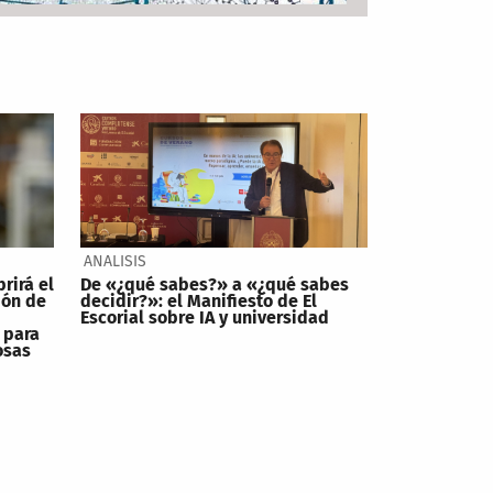
ANALISIS
brirá el
De «¿qué sabes?» a «¿qué sabes
ión de
decidir?»: el Manifiesto de El
Escorial sobre IA y universidad
 para
osas