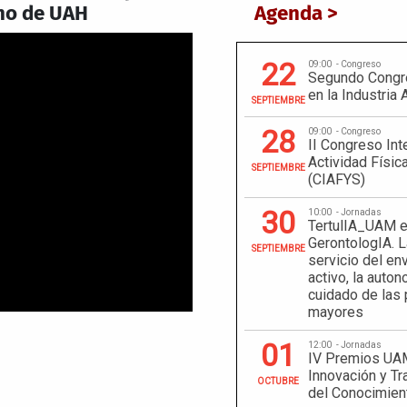
no de UAH
Agenda >