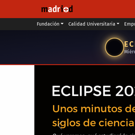
Pasar al contenido principal
Main menu
Fundación
Calidad Universitaria
Emp
EC
Miér
Anterior