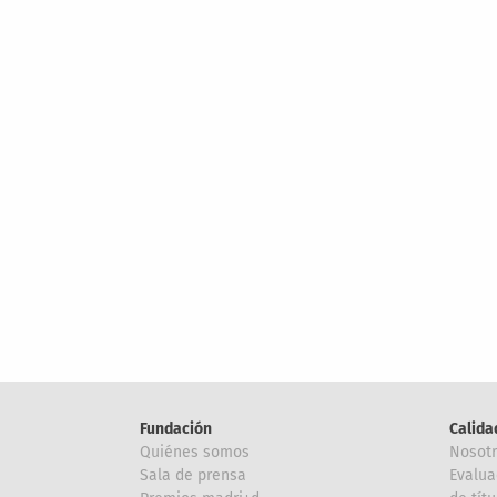
Fundación
Calida
Quiénes somos
Nosot
Sala de prensa
Evalua