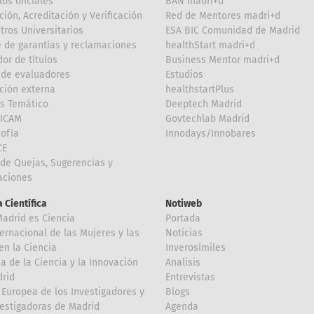
los oficiales
BAN madri+d
ción, Acreditación y Verificación
Red de Mentores madri+d
tros Universitarios
ESA BIC Comunidad de Madrid
 de garantías y reclamaciones
healthStart madri+d
or de títulos
Business Mentor madri+d
de evaluadores
Estudios
ción externa
healthstartPlus
is Temático
Deeptech Madrid
FICAM
Govtechlab Madrid
Sofía
Innodays/Innobares
CE
de Quejas, Sugerencias y
taciones
 Científica
Notiweb
Madrid es Ciencia
Portada
ternacional de las Mujeres y las
Noticias
en la Ciencia
Inverosímiles
 de la Ciencia y la Innovación
Analisis
rid
Entrevistas
Europea de los Investigadores y
Blogs
vestigadoras de Madrid
Agenda