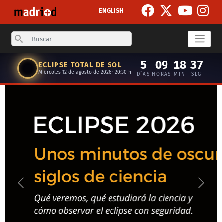
Pasar al contenido principal
ENGLISH
Search
5
09
18
37
ECLIPSE TOTAL DE SOL
Miércoles 12 de agosto de 2026 · 20:30 h
DÍAS
HORAS
MIN
SEG
Anterior
Siguie