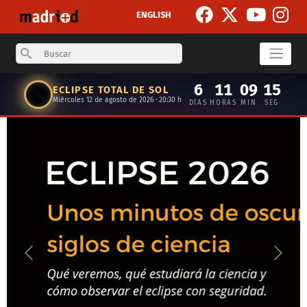
Pasar al contenido principal
ENGLISH
Search
6
11
09
14
ECLIPSE TOTAL DE SOL
Miércoles 12 de agosto de 2026 · 20:30 h
DÍAS
HORAS
MIN
SEG
Anterior
Siguie